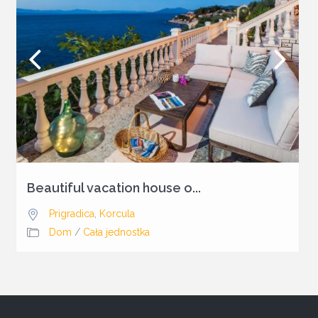
Beautiful vacation house o...
Prigradica
,
Korcula
Dom
/
Cała jednostka