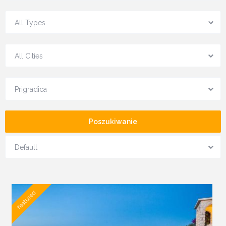
All Types
All Cities
Prigradica
Poszukiwanie
Default
featured