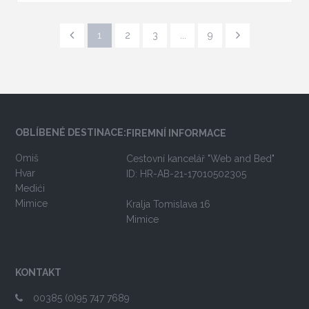
1
2
3
...
9
OBLÍBENÉ DESTINACE:
FIREMNÍ INFORMACE
Omiš
Cestovní kancelář "Web and Bed"
Hvar
ID: HR-AB-21-17010502305
Medići
Mimice
Kralja Tomislava 16
Mimice
KONTAKT
00385 (0)95 747 7689