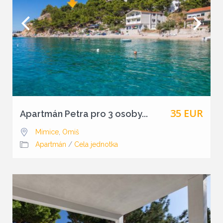
35 EUR
Apartmán Petra pro 3 osoby...
Mimice
,
Omiš
Apartmán
/
Cela jednotka