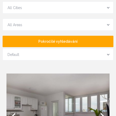
All Cities
All Areas
Pokročilé vyhledávání
Default